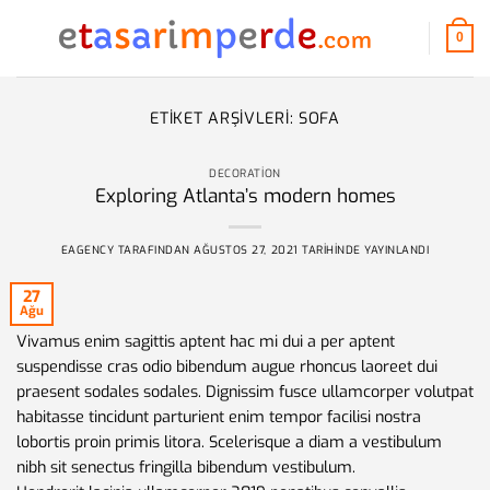
İçeriğe
atla
0
ETIKET ARŞIVLERI:
SOFA
DECORATION
Exploring Atlanta’s modern homes
EAGENCY
TARAFINDAN
AĞUSTOS 27, 2021
TARIHINDE YAYINLANDI
27
Ağu
Vivamus enim sagittis aptent hac mi dui a per aptent
suspendisse cras odio bibendum augue rhoncus laoreet dui
praesent sodales sodales. Dignissim fusce ullamcorper volutpat
habitasse tincidunt parturient enim tempor facilisi nostra
lobortis proin primis litora. Scelerisque a diam a vestibulum
nibh sit senectus fringilla bibendum vestibulum.