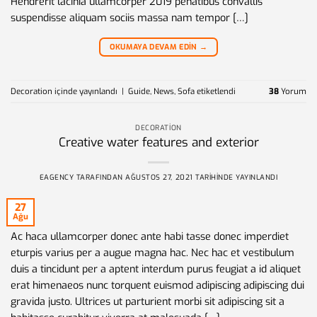
Hendrerit lacinia ullamcorper 2019 penatibus convallis
suspendisse aliquam sociis massa nam tempor […]
OKUMAYA DEVAM EDIN
→
Decoration
içinde yayınlandı
|
Guide
,
News
,
Sofa
etiketlendi
38
Yorum
DECORATION
Creative water features and exterior
EAGENCY
TARAFINDAN
AĞUSTOS 27, 2021
TARIHINDE YAYINLANDI
27
Ağu
Ac haca ullamcorper donec ante habi tasse donec imperdiet
eturpis varius per a augue magna hac. Nec hac et vestibulum
duis a tincidunt per a aptent interdum purus feugiat a id aliquet
erat himenaeos nunc torquent euismod adipiscing adipiscing dui
gravida justo. Ultrices ut parturient morbi sit adipiscing sit a