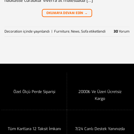
habitasse curabitur viverra at malesuada […]
OKUMAYA DEVAM EDIN
→
Decoration
içinde yayınlandı
|
Furniture
,
News
,
Sofa
etiketlendi
30
Yorum
Özel Ölçü Perde Siparişi
2000₺ Ve Üzeri Ücretsiz
Kargo
Tüm Kartlara 12 Taksit İmkanı
7/24 Canlı Destek Yanınızda