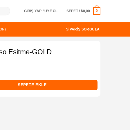
0
GIRIŞ YAP / ÜYE OL
SEPET /
₺
0,00
SIPARIŞ SORGULA
ON)
nso Esitme-GOLD
u
ndaki
0.
iyat:
OLD adet
SEPETE EKLE
500,00.