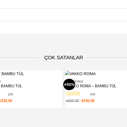
ÇOK SATANLAR
E
TÜL PERDE
⭐50%
 BAMBU TÜL
VAKKO ROMA – BAMBU TÜL
(28)
(58)
den
5 üzerinden
Orijinal
Şu
Orijinal
Şu
₺
330,00
₺
660,00
₺
330,00
fiyat:
andaki
fiyat:
andaki
ldı
4.97
oy aldı
₺660,00.
fiyat:
₺660,00.
fiyat:
₺330,00.
₺330,00.