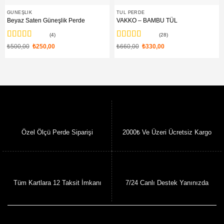
GÜNEŞLIK
TÜL PERDE
Beyaz Saten Güneşlik Perde
VAKKO – BAMBU TÜL
(4)
(28)
5 üzerinden
5 üzerinden
Orijinal
Şu
Orijinal
Şu
₺
500,00
₺
250,00
₺
660,00
₺
330,00
fiyat:
andaki
fiyat:
andaki
4.75
oy aldı
4.96
oy aldı
₺500,00.
fiyat:
₺660,00.
fiyat:
₺250,00.
₺330,00.
Özel Ölçü Perde Siparişi
2000₺ Ve Üzeri Ücretsiz Kargo
Tüm Kartlara 12 Taksit İmkanı
7/24 Canlı Destek Yanınızda