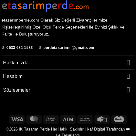
etasarımperde.com Olarak Siz Değerli Ziyaretçilerimize
Kişiselleştirilmiş Özel Ölçü Perde Seçenekleri İle Evinizi Şıklık Ve
Kalite İle Buluşturuyoruz.
0533 681 1583
perdetasarimm@gmail.com
Hakkımızda
Hesabım
Sözleşmeler
Visa
MasterCard
Cash
Atm
Bank
Credit
Maest
On
Transfer
Card
©2026
İK Tasarım Perde Her Hakkı Saklıdır |
Kaf Digital Tarafından ❤️
Delivery
İle Tasarlandı