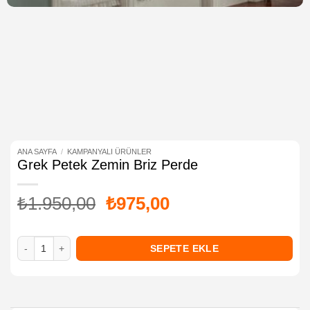
ANA SAYFA
/
KAMPANYALI ÜRÜNLER
Grek Petek Zemin Briz Perde
Orijinal
Şu
₺
1.950,00
₺
975,00
fiyat:
andaki
₺1.950,00.
fiyat:
Grek Petek Zemin Briz Perde adet
SEPETE EKLE
₺975,00.