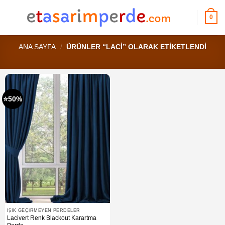
İçeriğe
atla
0
ANA SAYFA
/
ÜRÜNLER “LACI” OLARAK ETIKETLENDI
⭐50%
IŞIK GEÇIRMEYEN PERDELER
Lacivert Renk Blackout Karartma