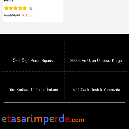
Perde
(5)
5 üzerinden
Orijinal
Şu
₺
1.220,00
₺
610,00
fiyat:
andaki
5
oy aldı
₺1.220,00.
fiyat:
₺610,00.
Özel Ölçü Perde Siparişi
2000₺ Ve Üzeri Ücretsiz Kargo
Tüm Kartlara 12 Taksit İmkanı
7/24 Canlı Destek Yanınızda