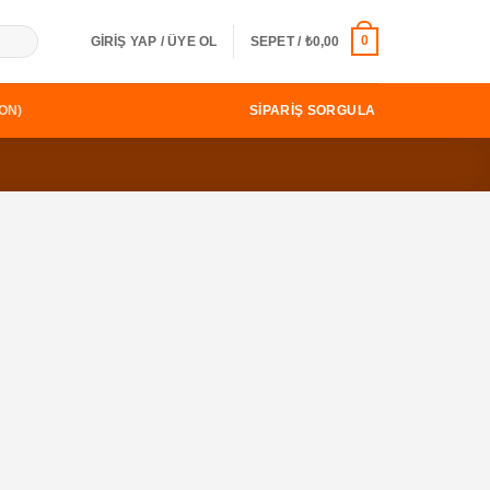
0
GIRIŞ YAP / ÜYE OL
SEPET /
₺
0,00
SIPARIŞ SORGULA
ON)