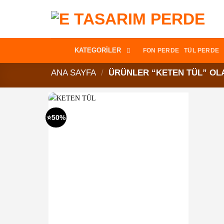
İçeriğe
atla
KATEGORİLER
FON PERDE
TÜL PERDE
ANA SAYFA
/
ÜRÜNLER “KETEN TÜL” OL
⭐50%