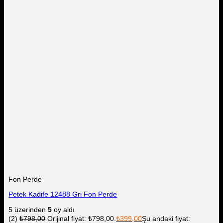
Fon Perde
Petek Kadife 12488 Gri Fon Perde
5 üzerinden
5
oy aldı
(2)
₺
798,00
Orijinal fiyat: ₺798,00.
₺
399,00
Şu andaki fiyat: