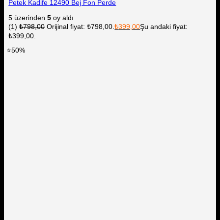
Petek Kadife 12490 Bej Fon Perde
5 üzerinden
5
oy aldı
(1)
₺
798,00
Orijinal fiyat: ₺798,00.
₺
399,00
Şu andaki fiyat:
₺399,00.
⭐50%