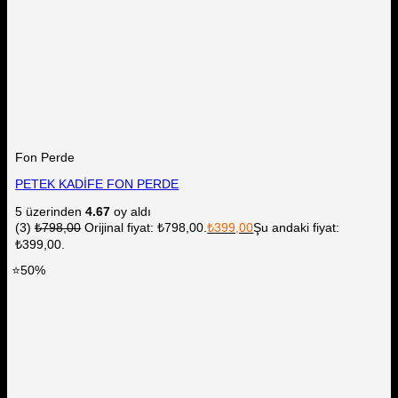
Fon Perde
PETEK KADİFE FON PERDE
5 üzerinden
4.67
oy aldı
(3)
₺
798,00
Orijinal fiyat: ₺798,00.
₺
399,00
Şu andaki fiyat:
₺399,00.
⭐50%