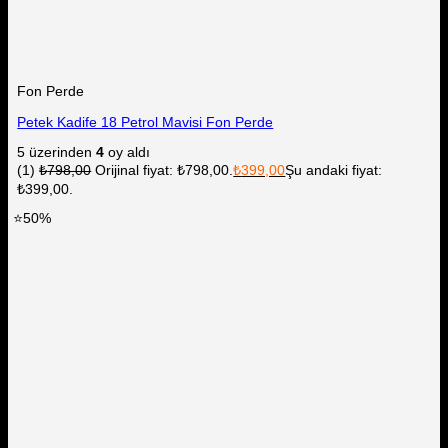
Fon Perde
Petek Kadife 18 Petrol Mavisi Fon Perde
5 üzerinden
4
oy aldı
(1)
₺
798,00
Orijinal fiyat: ₺798,00.
₺
399,00
Şu andaki fiyat:
₺399,00.
⭐50%