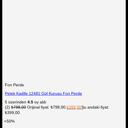
Fon Perde
Petek Kadife 12481 Gül Kurusu Fon Perde
5 üzerinden
4.5
oy aldı
(2)
₺
798,00
Orijinal fiyat: ₺798,00.
₺
399,00
Şu andaki fiyat:
₺399,00.
⭐50%