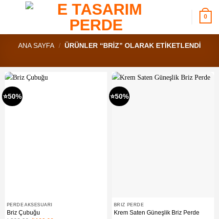
İçeriğe
atla
0
ANA SAYFA
/
ÜRÜNLER “BRIZ” OLARAK ETIKETLENDI
⭐50%
⭐50%
PERDE AKSESUARI
BRIZ PERDE
Briz Çubuğu
Krem Saten Güneşlik Briz Perde