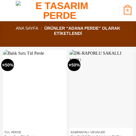
İçeriğe
atla
0
ANA SAYFA
/
ÜRÜNLER “ADANA PERDE” OLARAK
ETIKETLENDI
⭐50%
⭐50%
TÜL PERDE
KAMPANYALI ÜRÜNLER